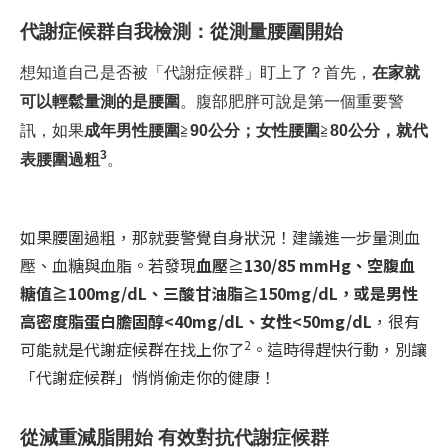
代謝症候群自我檢測：從測量腰圍開始
想知道自己是否被「代謝症候群」盯上了？首先，
在家就
可以輕鬆量測的是腰圍
。腹部肥胖可說是第一個重要警
訊，如果
成年男性腰圍
≧
90
公分；女性腰圍
≧
80
公分，就代
3
表腰圍過粗
。
如果腰圍過粗，那就要警覺自身狀況！建議進一步量測血
壓、血糖與血脂。若發現
血壓
≧
130/85 mmHg
、空腹血
糖值≧100mg/dL、三酸甘油脂≧150mg/dL，或是男性
高密度脂蛋白膽固醇<40mg/dL、女性<50mg/dL
，很有
2
可能就是代謝症候群在找上你了
。這時得趕快行動，別讓
「代謝症候群」悄悄偷走你的健康！
從減重減脂開始 有效對抗代謝症候群