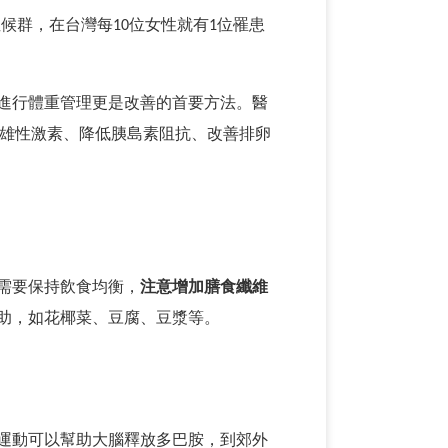
症候群，在台灣每
10
位女性就有
1
位罹患
進行體重管理更是改善的首要方法。醫
雄性激素、降低胰島素阻抗、改善排卵
需要保持飲食均衡，
注意增加膳食纖維
助，如花椰菜、豆腐、豆漿等。
運動可以幫助大腦釋放多巴胺，到郊外