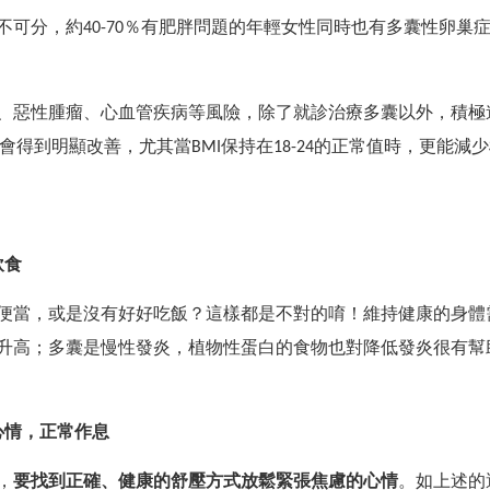
不可分，約
40-70
％有肥胖問題的年輕女性同時也有多囊性卵巢
、惡性腫瘤、心血管疾病等風險，除了就診治療多囊以外，積極
會得到明顯改善，尤其當
BMI
保持在
18-24
的正常值時，更能減少
飲食
便當，或是沒有好好吃飯？這樣都是不對的唷！維持健康的身體
升高；多囊是慢性發炎，植物性蛋白的食物也對降低發炎很有幫
心情，正常作息
，
要找到正確、健康的舒壓方式放鬆緊張焦慮的心情
。如上述的