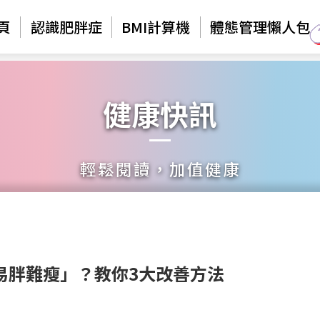
頁
認識肥胖症
BMI計算機
體態管理懶人包
健康快訊
輕鬆閱讀，加值健康
易胖難瘦」？教你3大改善方法