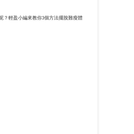
呢？輕盈小編來教你
3
個方法擺脫難瘦體