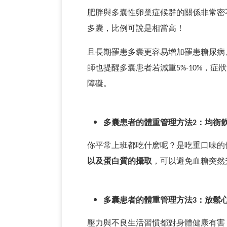
肥胖與多囊性卵巢症候群的關係非常密
多囊，比例可說是相當高！
且長期罹患多囊更容易增加罹患糖尿病
師也提醒多囊患者若減重
5%-10%
，症狀
障礙。
多囊患者的體重管理方法
2
：均衡
你平常上班都吃什麽呢？是吃重口味的
以及蛋白質的攝取
，可以避免血糖突然
多囊患者的體重管理方法
3
：放鬆
壓力與不良生活習慣都對身體健康有害